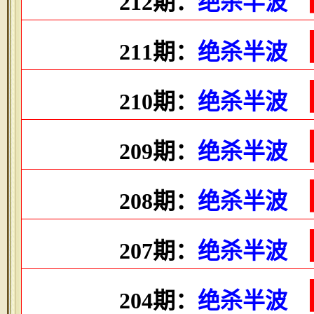
212期：
绝杀半波
211期：
绝杀半波
210期：
绝杀半波
209期：
绝杀半波
208期：
绝杀半波
207期：
绝杀半波
204期：
绝杀半波