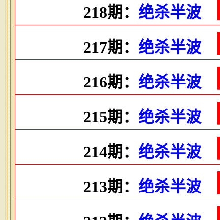
218期：
绝杀半波
217期：
绝杀半波
216期：
绝杀半波
215期：
绝杀半波
214期：
绝杀半波
213期：
绝杀半波